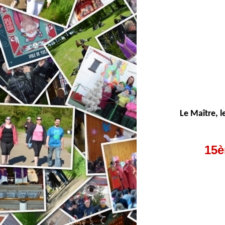
Le Maître, 
15è