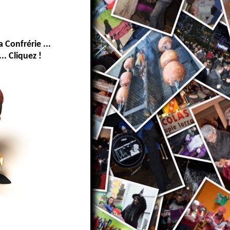
a Confrérie ...
.. Cliquez !