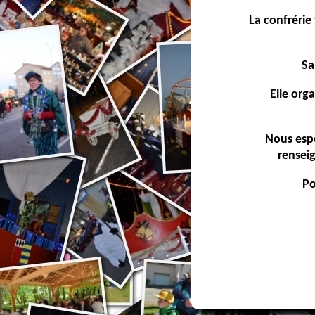
La confrérie 
Sa
Elle org
Nous espé
rensei
Po