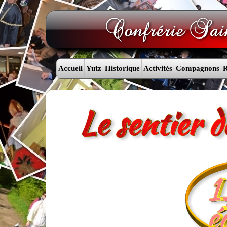
Accueil
Yutz
Historique
Activités
Compagnons
R